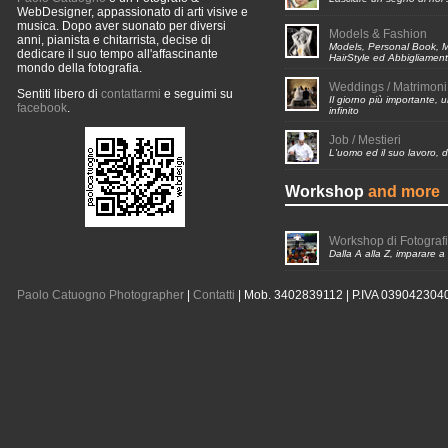
WebDesigner, appassionato di arti visive e
musica. Dopo aver suonato per diversi
Models & Fashion
anni, pianista e chitarrista, decise di
Models, Personal Book, 
dedicare il suo tempo all'affascinante
HairStyle ed Abbigliamen
mondo della fotografia.
Weddings / Matrimoni
Sentiti libero di
contattarmi
e seguimi su
Il giorno più importante, u
facebook
.
infinito
Job / Mestieri
L'uomo ed il suo lavoro,
Workshop
and more
Workshop di Fotograf
Dalla A alla Z, imparare a
Paolo Catuogno Photographer
|
Contatti
| Mob. 3402839112 | P.IVA 039042304