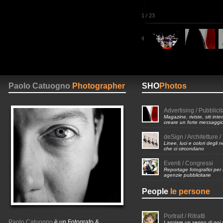
1
/
23
Paolo Catuogno
Photographer
SHO
Photos
Advertising / Pubblicit
Magazine, riviste, siti inte
creare un forte messaggi
deSign / Architetture / 
Linee, luci e colori degli 
che ci circondano
Eventi / Congressi
Reportage fotografici per
agenzie pubblicitarie
People
le persone
Portrait / Ritratti
Paolo Catuogno
è un Fotografo &
Lasciare un segno di noi 