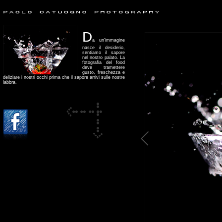
D
a un'immagine
nasce il desiderio,
sentiamo il sapore
nel nostro palato. La
fotografia del food
deve tramettere
gusto, freschezza e
deliziare i nostri occhi prima che il sapore arrivi sulle nostre
labbra.