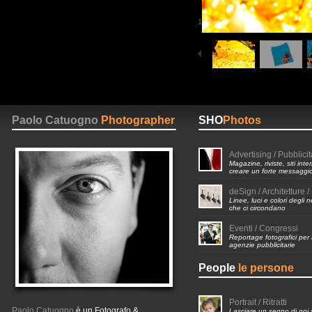
1
/
25
Paolo Catuogno
Photographer
SHO
Photos
Advertising / Pubblicit
Magazine, riviste, siti inte
creare un forte messaggi
deSign / Architetture / 
Linee, luci e colori degli 
che ci circondano
Eventi / Congressi
Reportage fotografici per
agenzie pubblicitarie
People
le persone
Portrait / Ritratti
Paolo Catuogno
è un Fotografo &
Lasciare un segno di noi 