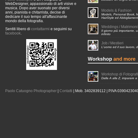
WebDesigner, appassionato di arti visive e
musica. Dopo aver suonato per diversi
Models & Fashion
anni, pianista e chitarrista, decise di
Models, Personal Book, 
dedicare il suo tempo all'affascinante
HairStyle ed Abbigliamen
mondo della fotografia.
Weddings / Matrimoni
Sentiti libero di
contattarmi
e seguimi su
Il giorno più importante, u
facebook
.
infinito
Job / Mestieri
L'uomo ed il suo lavoro,
Workshop
and more
Workshop di Fotograf
Dalla A alla Z, imparare a
Paolo Catuogno Photographer
|
Contatti
| Mob. 3402839112 | P.IVA 039042304