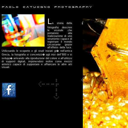
L
a storia della
fotografia descrive
le vicende che
portarono alla
realizzazione di uno
strumento capace di
registrare il mondo
circostante grazie
all'effetto della luce.
Utilizzando le scoperte e gli studi iniziati gi� nell'antica
Grecia, la fotografia si concretizz� agli inizi dell''800 e si
svilupp� arrivando alla riproduzione del colore e all'utilizzo
di supporti digitali, imponendosi inoltre come mezzo
artistico capace di supportare e affiancare le altre arti
visuali.