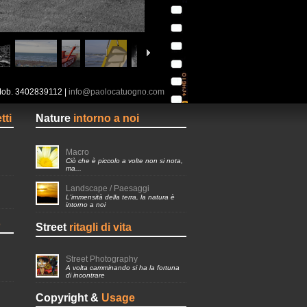
Mob. 3402839112 |
info@paolocatuogno.com
tti
Nature
intorno a noi
Macro
Ciò che è piccolo a volte non si nota,
ma...
Landscape / Paesaggi
L'immensità della terra, la natura è
intorno a noi
o
Street
ritagli di vita
Street Photography
A volta camminando si ha la fortuna
di incontrare
Copyright &
Usage