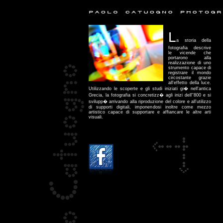
L
a storia della
fotografia descrive
le vicende che
portarono alla
realizzazione di uno
strumento capace di
registrare il mondo
circostante grazie
all'effetto della luce.
Utilizzando le scoperte e gli studi iniziati gi� nell'antica
Grecia, la fotografia si concretizz� agli inizi dell''800 e si
svilupp� arrivando alla riproduzione del colore e all'utilizzo
di supporti digitali, imponendosi inoltre come mezzo
artistico capace di supportare e affiancare le altre arti
visuali.