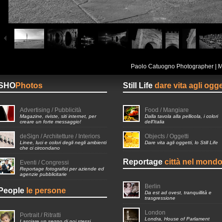
Paolo Catuogno Photographer | 
SHO
Photos
Still Life
dare vita agli ogge
Advertising / Pubblicità
Food / Mangiare
Magazine, riviste, siti internet, per
Dalla tavola alla pellicola, i colori
creare un forte messaggio!
dell'Italia
deSign / Architetture / Interiors
Objects / Oggetti
Linee, luci e colori degli negli ambienti
Dare vita agli oggetti, lo Still Life
che ci circondano
Reportage
città nel mond
Eventi / Congressi
Reportage fotografici per aziende ed
agenzie pubblicitarie
Berlin
People
le persone
Da est ad ovest, tranquillità e
trasgressione
London
Portrait / Ritratti
Londra, House of Parlament
Lasciare un segno di noi stessi