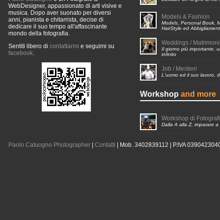
WebDesigner, appassionato di arti visive e
musica. Dopo aver suonato per diversi
Models & Fashion
anni, pianista e chitarrista, decise di
Models, Personal Book, 
dedicare il suo tempo all'affascinante
HairStyle ed Abbigliamen
mondo della fotografia.
Weddings / Matrimoni
Sentiti libero di
contattarmi
e seguimi su
Il giorno più importante, u
facebook
.
infinito
Job / Mestieri
L'uomo ed il suo lavoro,
Workshop
and more
Workshop di Fotograf
Dalla A alla Z, imparare a
Paolo Catuogno Photographer
|
Contatti
| Mob. 3402839112 | P.IVA 039042304