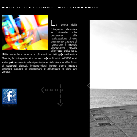
L
a storia della
fotografia descrive
le vicende che
portarono alla
realizzazione di uno
strumento capace di
registrare il mondo
circostante grazie
all'effetto della luce.
Utilizzando le scoperte e gli studi iniziati gi� nell'antica
Grecia, la fotografia si concretizz� agli inizi dell''800 e si
svilupp� arrivando alla riproduzione del colore e all'utilizzo
di supporti digitali, imponendosi inoltre come mezzo
artistico capace di supportare e affiancare le altre arti
visuali.