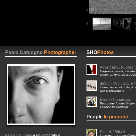
1
/
15
Paolo Catuogno
Photographer
SHO
Photos
Advertising / Pubblicit
Magazine, riviste, siti inte
creare un forte messaggi
deSign / Architetture / 
Linee, luci e colori degli 
che ci circondano
Eventi / Congressi
Reportage fotografici per
agenzie pubblicitarie
People
le persone
Portrait / Ritratti
Paolo Catuogno
è un Fotografo &
Lasciare un segno di noi 